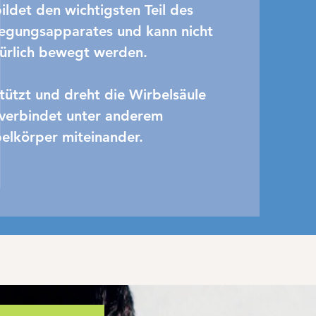
bildet den wichtigsten Teil des
gungsapparates und kann nicht
kürlich bewegt werden.
stützt und dreht die Wirbelsäule
verbindet unter anderem
elkörper miteinander.