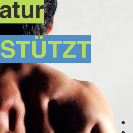
atur
 STÜTZT