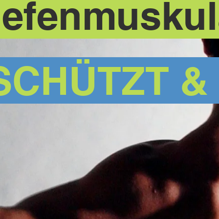
iefenmuskul
SCHÜTZT &