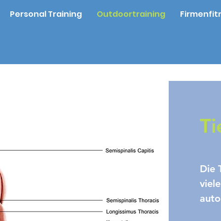
Personal Training
Outdoortraining
Firmenfit
Ti
Die 
viel
auto