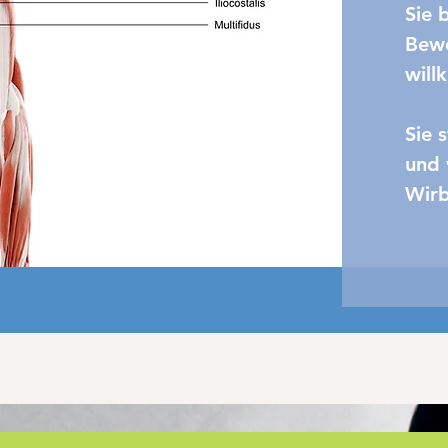
Sie 
Bewe
will
Sie 
und 
Wirb